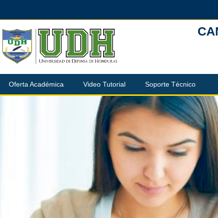
跳到主要内容
CA
Oferta Académica
Video Tutorial
Soporte Técnico